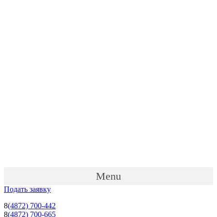
Перейти
к
содержимому
Menu
Подать заявку
8
(4872) 700-442
8
(4872) 700-665